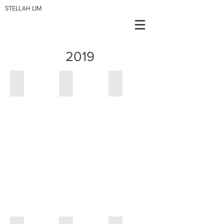
STELLAH LIM
2019
Add a Title
Add a Title
Add a Title