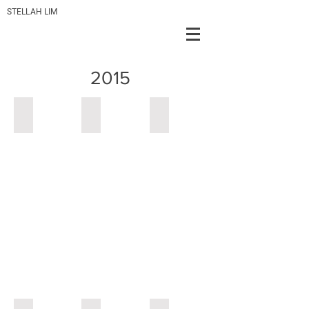
STELLAH LIM
2015
Add a Title
Add a Title
Add a Title